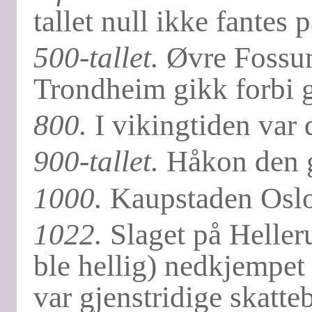
tallet null ikke fantes 
500-tallet.
Øvre Fossum
Trondheim gikk forbi g
800.
I vikingtiden var 
900-tallet.
Håkon den g
1000.
Kaupstaden Oslo 
1022.
Slaget på Heller
ble hellig) nedkjempe
var gjenstridige skatte