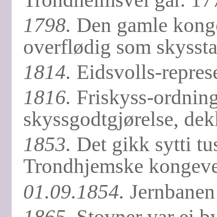
1798.
Den gamle kongev
overflødig som skyssta
1814.
Eidsvolls-represe
1816.
Friskyss-ordninge
skyssgodtgjørelse, dekk
1853.
Det gikk sytti tu
Trondhjemske kongevei 
01.09.1854.
Jernbanen 
1865.
Stovner var ei b