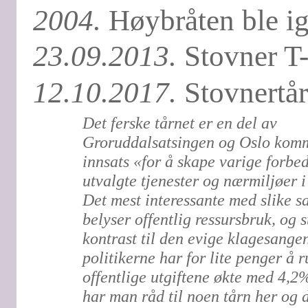
2004.
Høybråten ble ig
23.09.2013.
Stovner T-
12.10.2017.
Stovnertår
Det ferske tårnet er en del av
Groruddalsatsingen og Oslo komm
innsats «for å skape varige forbe
utvalgte tjenester og nærmiljøer 
Det mest interessante med slike sa
belyser offentlig ressursbruk, og s
kontrast til den evige klagesange
politikerne har for lite penger å 
offentlige utgiftene økte med 4,2
har man råd til noen tårn her og 