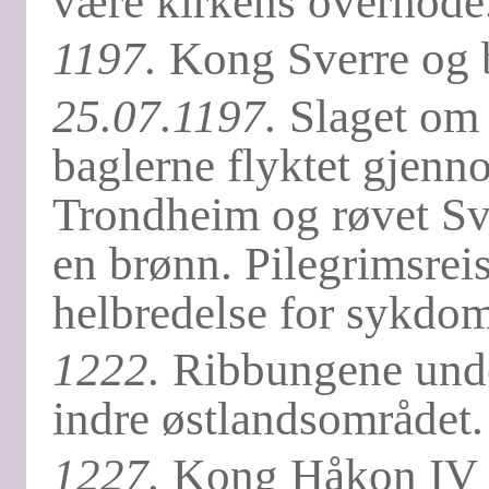
være kirkens overhode
1197.
Kong Sverre og bi
25.07.1197.
Slaget om 
baglerne flyktet gjenn
Trondheim og røvet Sve
en brønn. Pilegrimsreise
helbredelse for sykdom
1222.
Ribbungene under
indre østlandsområdet.
1227.
Kong Håkon IV H