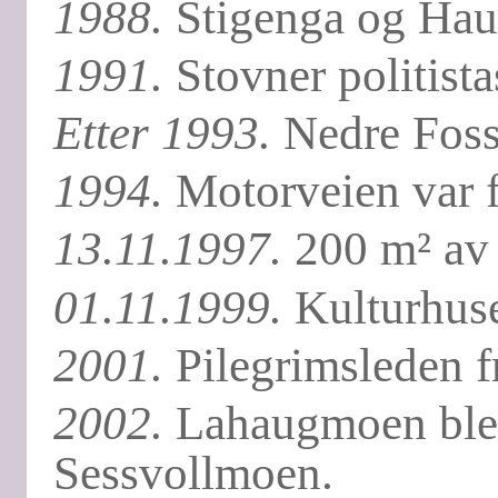
1988.
Stigenga og Haug
1991.
Stovner politistas
Etter 1993.
Nedre Foss
1994.
Motorveien var f
13.11.1997.
200 m² av 
01.11.1999.
Kulturhuse
2001.
Pilegrimsleden f
2002.
Lahaugmoen ble la
Sessvollmoen.