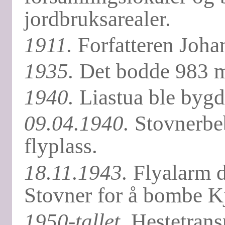
jordbruksarealer.
1911.
Forfatteren Johan
1935.
Det bodde 983 m
1940.
Liastua ble bygd
09.04.1940.
Stovnerbeb
flyplass.
18.11.1943.
Flyalarm d
Stovner for å bombe Kje
1950-tallet.
Hestetrans