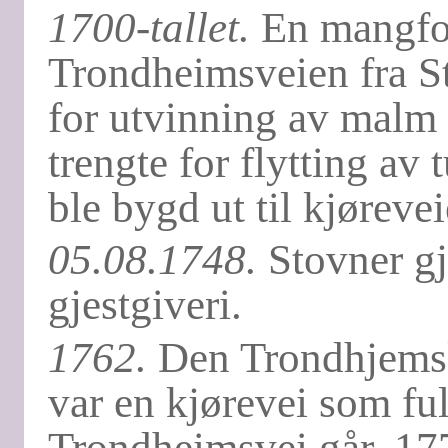
1700-tallet.
En mangfol
Trondheimsveien fra St
for utvinning av malm 
trengte for flytting a
ble bygd ut til kjørevei
05.08.1748.
Stovner gj
gjestgiveri.
1762.
Den Trondhjemske
var en kjørevei som fu
Trondheimsvei går. 177