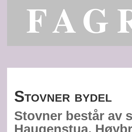
FAG
Stovner bydel
Stovner består av 
Haugenstua, Høyb