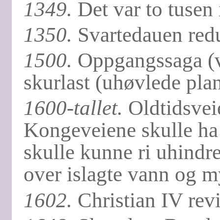
1349.
Det var to tusen
1350.
Svartedauen redus
1500.
Oppgangssaga (va
skurlast (uhøvlede plan
1600-tallet.
Oldtidsveie
Kongeveiene skulle ha 
skulle kunne ri uhindre
over islagte vann og m
1602.
Christian IV rev