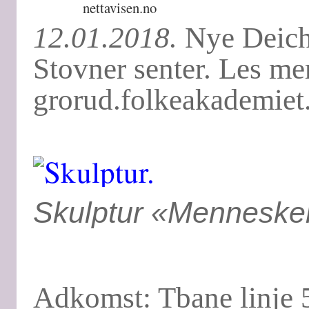
nettavisen.no
12.01.2018.
Nye Deichm
Stovner senter. Les m
grorud.folkeakademiet
Skulptur «Mennesker
Adkomst: Tbane linje 5