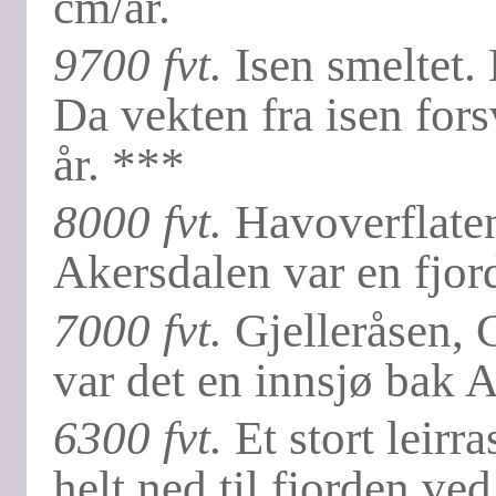
cm/år.
9700 fvt.
Isen smeltet.
Da vekten fra isen fors
år. ***
8000 fvt.
Havoverflaten
Akersdalen var en fjor
7000 fvt.
Gjelleråsen, G
var det en innsjø bak 
6300 fvt.
Et stort leirr
helt ned til fjorden ve