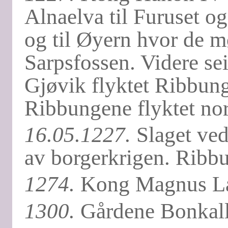
Alnaelva til Furuset og
og til Øyern hvor de mø
Sarpsfossen. Videre s
Gjøvik flyktet Ribbun
Ribbungene flyktet nor
16.05.1227.
Slaget ved
av borgerkrigen. Ribbu
1274.
Kong Magnus Lag
1300.
Gårdene Bonkall,