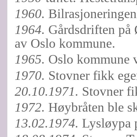
1960.
Bilrasjoneringen
1964.
Gårdsdriften på 
av Oslo kommune.
1965.
Oslo kommune ve
1970.
Stovner fikk ege
20.10.1971.
Stovner fi
1972.
Høybråten ble ski
13.02.1974.
Lysløypa p