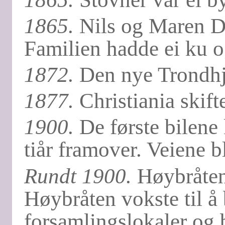
1865.
Nils og Maren D
Familien hadde ei ku o
1872.
Den nye Trondhje
1877.
Christiania skifte
1900.
De første bilene
tiår framover. Veiene b
Rundt 1900.
Høybråten 
Høybråten vokste til å
forsamlingslokaler og b