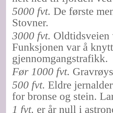
5000 fvt.
De første men
Stovner.
3000 fvt.
Oldtidsveien 
Funksjonen var å knytt
gjennomgangstrafikk.
Før 1000 fvt.
Gravrøyse
500 fvt.
Eldre jernalder
for bronse og stein. La
1 fvt.
er år null i astro