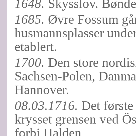
1648.
Skysslov. Bønden
1685.
Øvre Fossum gård
husmannsplasser under 
etablert.
1700.
Den store nordis
Sachsen-Polen, Danma
Hannover.
08.03.1716.
Det første
krysset grensen ved Ös
forbi Halden.